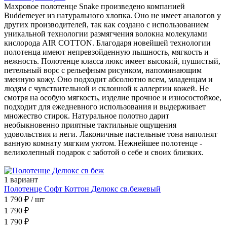
Махровое полотенце Snake произведено компанией
Buddemeyer из натурального хлопка. Оно не имеет аналогов у
других производителей, так как создано с использованием
уникальной технологии размягчения волокна молекулами
кислорода AIR COTTON. Благодаря новейшей технологии
полотенца имеют непревзойденную пышность, мягкость и
нежность. Полотенце класса люкс имеет высокий, пушистый,
петельный ворс с рельефным рисунком, напоминающим
змеиную кожу. Оно подходит абсолютно всем, младенцам и
людям с чувствительной и склонной к аллергии кожей. Не
смотря на особую мягкость, изделие прочное и износостойкое,
подходит для ежедневного использования и выдерживает
множество стирок. Натуральное полотно дарит
необыкновенно приятные тактильные ощущения
удовольствия и неги. Лаконичные пастельные тона наполнят
ванную комнату мягким уютом. Нежнейшее полотенце -
великолепный подарок с заботой о себе и своих близких.
1 вариант
Полотенце Софт Коттон Делюкс св.бежевый
1 790 ₽
/ шт
1 790 ₽
1 790 ₽