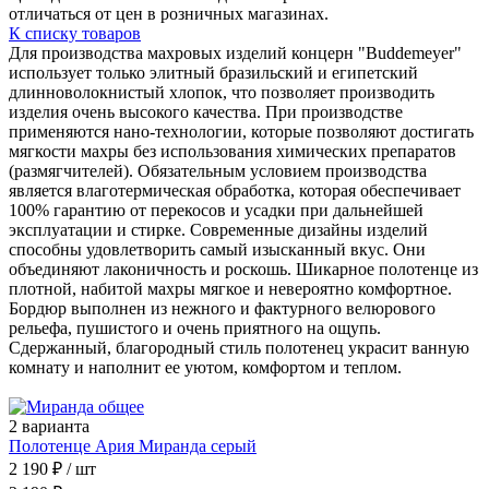
отличаться от цен в розничных магазинах.
К списку товаров
Для производства махровых изделий концерн "Buddemeyer"
использует только элитный бразильский и египетский
длинноволокнистый хлопок, что позволяет производить
изделия очень высокого качества. При производстве
применяются нано-технологии, которые позволяют достигать
мягкости махры без использования химических препаратов
(размягчителей). Обязательным условием производства
является влаготермическая обработка, которая обеспечивает
100% гарантию от перекосов и усадки при дальнейшей
эксплуатации и стирке. Современные дизайны изделий
способны удовлетворить самый изысканный вкус. Они
объединяют лаконичность и роскошь. Шикарное полотенце из
плотной, набитой махры мягкое и невероятно комфортное.
Бордюр выполнен из нежного и фактурного велюрового
рельефа, пушистого и очень приятного на ощупь.
Сдержанный, благородный стиль полотенец украсит ванную
комнату и наполнит ее уютом, комфортом и теплом.
2 варианта
Полотенце Ария Миранда серый
2 190 ₽
/ шт