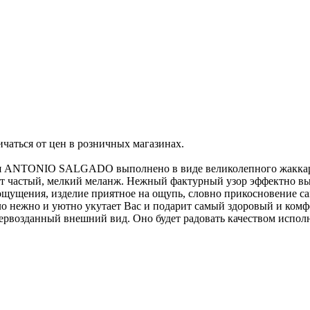
ичаться от цен в розничных магазинах.
ля ANTONIO SALGADO выполнено в виде великолепного жаккардо
т частый, мелкий меланж. Нежный фактурный узор эффектно вы
щущения, изделие приятное на ощупь, словно прикосновение са
вало нежно и уютно укутает Вас и подарит самый здоровый и к
первозданный внешний вид. Оно будет радовать качеством испол