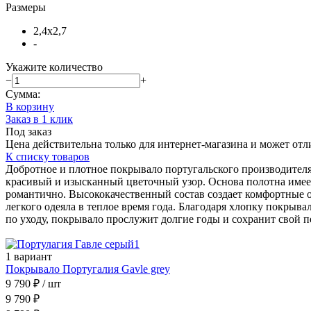
Размеры
2,4х2,7
-
Укажите количество
−
+
Сумма:
В корзину
Заказ в 1 клик
Под заказ
Цена действительна только для интернет-магазина и может отл
К списку товаров
Добротное и плотное покрывало португальского производите
красивый и изысканный цветочный узор. Основа полотна имее
романтично. Высококачественный состав создает комфортные о
легкого одеяла в теплое время года. Благодаря хлопку покры
по уходу, покрывало прослужит долгие годы и сохранит свой 
1 вариант
Покрывало Португалия Gavle grey
9 790 ₽
/ шт
9 790 ₽