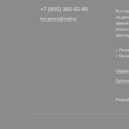
+7 (905) 365-55-90
Все те
на дан
km-penza@mail.ru
правом
исполь
пресле
г. Пенз
г. Пенз
Обрабо
Публич
Разраб