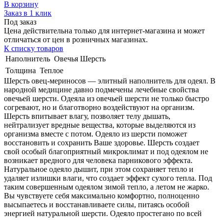
В корзину
Заказ в 1 клик
Под заказ
Цена действительна только для интернет-магазина и может
отличаться от цен в розничных магазинах.
К списку товаров
Наполнитель
Овечья Шерсть
Толщина
Теплое
Шерсть овец-мериносов — элитный наполнитель для одеял. В
народной медицине давно подмечены лечебные свойства
овечьей шерсти. Одеяла из овечьей шерсти не только быстро
согревают, но и благотворно воздействуют на организм.
Шерсть впитывает влагу, позволяет телу дышать,
нейтрализует вредные вещества, которые выделяются из
организма вместе с потом. Одеяло из шерсти поможет
восстановить и сохранить Ваше здоровье. Шерсть создает
свой особый благоприятный микроклимат и под одеялом не
возникает вредного для человека парникового эффекта.
Натуральное одеяло дышит, при этом сохраняет тепло и
удаляет излишки влаги, что создает эффект сухого тепла. Под
таким совершенным одеялом зимой тепло, а летом не жарко.
Вы чувствуете себя максимально комфортно, полноценно
высыпаетесь и восстанавливаете силы, питаясь особой
энергией натуральной шерсти. Одеяло простегано по всей